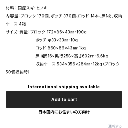
材料： 国産スギ・ヒノキ
内容量：ブロック 170個、ポッチ 370個、ロッド 14本、扉1枚、収納
ケース 4箱
サイズ・質量：ブロック 172×86×43㎜・190g
ポッチ φ33×33㎜・10g
ロッド 860×86×43㎜・1kg
扉 幅516×奥行258×高さ602㎜・6.6kg
収納ケース 534×356×284㎜・12kg（ブロック
50個収納時）
International shipping available
Add to cart
日本国内にお住まいの方向け
通報する